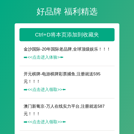
好品牌 福利精选
Ctrl+D将本页添加到收藏夹
金沙国际-20年国际老品牌,全球顶级娱乐！！！
➡️<<点击进入体验>⬅️
开元棋牌-电游棋牌彩票捕鱼,注册就送595
元！！！
➡️<<点击进入领取>>⬅️
澳门新葡京-万人在线实力平台,注册就送587
元！！！
➡️<<点击进入领取>>⬅️